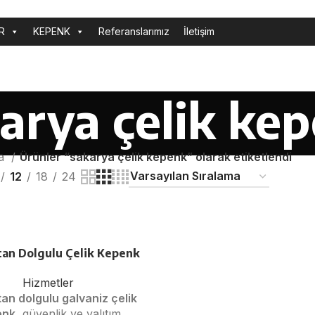
R
KEPENK
Referanslarımız
İletişim
arya çelik ke
fa
Ürünler “sakarya çelik kepenk” olarak etiketlendi
12
18
24
tan Dolgulu Çelik Kepenk
Hizmetler
tan dolgulu galvaniz çelik
enk
, güvenlik ve yalıtım