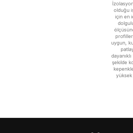
İzolasyon
olduğu i
için en
dolgul
ölçüsüne
profille
uygun, ku
patla
dayanıklı 
şekilde k
kepenkle
yüksek 