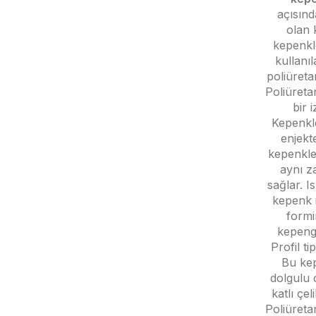
açısınd
olan 
kepenkl
kullanıl
poliüret
Poliüret
bir 
Kepenkle
enjekt
kepenkler
aynı z
sağlar. I
kepenk i
formi
kepengi
Profil tip
Bu kep
dolgulu 
katlı çel
Poliüreta