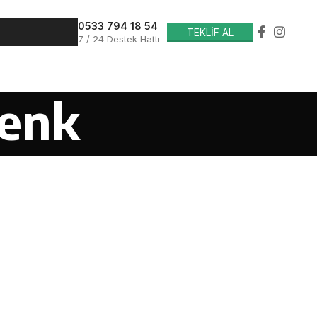
0533 794 18 54
TEKLİF AL
7 / 24 Destek Hattı
penk