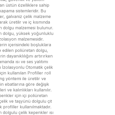
an üstün özelliklere sahip
kapama sistemleridir. Bu
er, galvaniz çelik malzeme
arak üretilir ve iç kısmında
an dolgu malzemesi bulunur.
an dolgu, yüksek yoğunluklu
izolasyon malzemesidir.
rin içerisindeki boşluklara
e edilen poliüretan dolgu,
in dayanıklılığını artırırken
amanda ısı ve ses yalıtımı
sı İzolasyonlu Otomatik çelik
çin kullanılan Profiller roll
ng yöntemi ile üretilir ve
n ebatlarına göre değişik
leri ve kalınlıkları kullanılır.
enkler için içi poliüretan
çelik ve taşyünü dolgulu çit
ik profiller kullanılmaktadır.
n dolgulu çelik kepenkler ısı