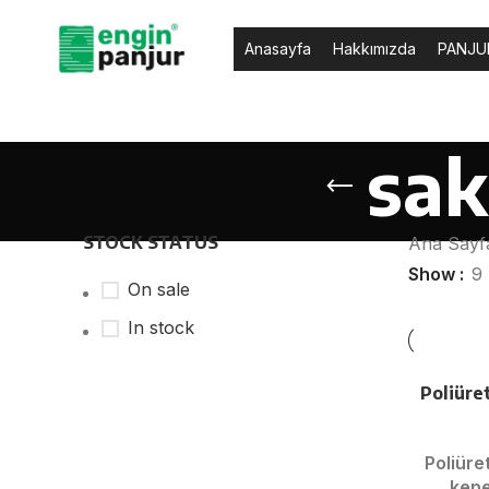
Anasayfa
Hakkımızda
PANJU
sak
STOCK STATUS
Ana Say
Show
9
On sale
In stock
Poliüre
Poliüre
kep